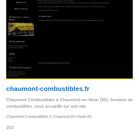
chaumont-combustibles.fr
Chaumont Combustibles à Chaumont-en-Vexin (60), livraison de
combustibles, vous accueille sur son site.
Chaumont Combustibles A Chaumont En Vexin 60
203